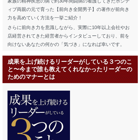
家族の精神疾患の病で約30年間闘病の看護してきたポジテ
ィブ両親の元で育った【前向き全開男子】の著作が前向き
力を高めていく方法を一挙ご紹介！
さらに前向き力を意識しながら、実際に10年以上会社やお
店経営されてきた経営者からインタビューしており、前を
向けないあなたの何かの「気づき」になれば幸いです。
成果を上げ続けるリーダーがしている３つのこ
と〜今まで誰も教えてくれなかったリーダーの
ためのマナーとは